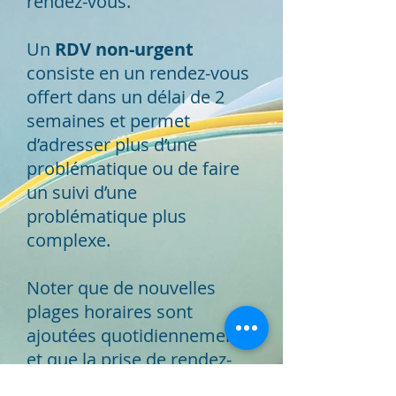
rendez-vous.
Un
RDV non-urgent
consiste en un rendez-vous
offert dans un délai de 2
semaines et permet
d’adresser plus d’une
problématique ou de faire
un suivi d’une
problématique plus
complexe.
Noter que de nouvelles
plages horaires sont
ajoutées quotidiennement
et que la prise de rendez-
vous via le portail patient